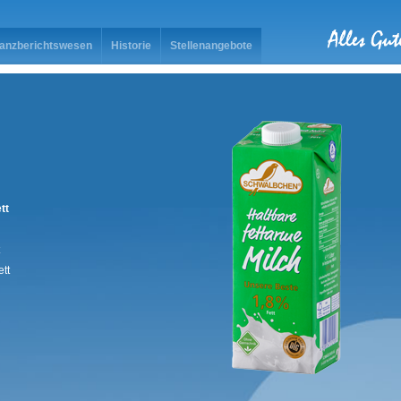
nanzberichtswesen
Historie
Stellenangebote
tt
tt