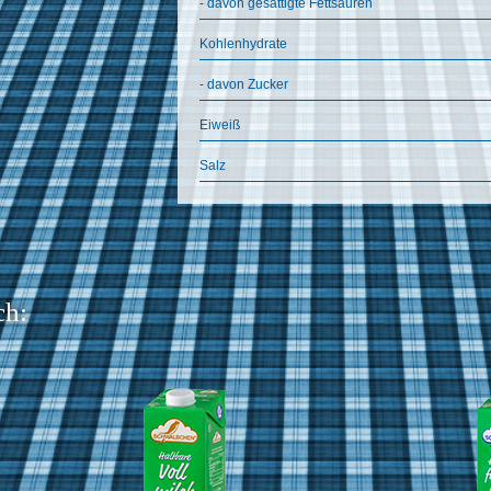
- davon gesättigte Fettsäuren
Kohlenhydrate
- davon Zucker
Eiweiß
Salz
ch: