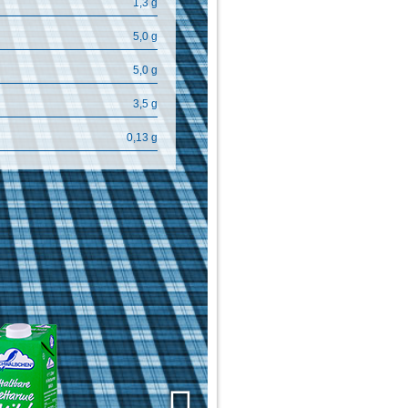
1,3 g
5,0 g
5,0 g
3,5 g
0,13 g