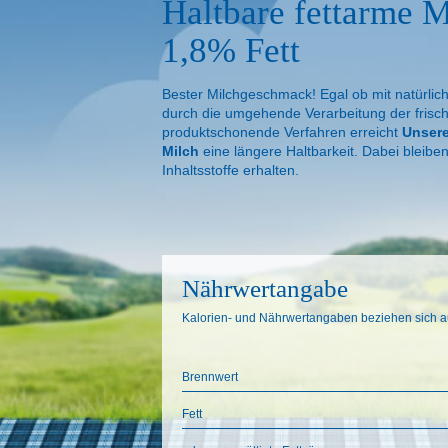
Haltbare fettarme M
1,8% Fett
Bester Milchgeschmack! Egal ob mit natürlich
durch die umgehende Verarbeitung der frisch
produktschonende Verfahren erreicht
Unsere
Milch
eine längere Haltbarkeit. Dabei bleibe
Inhaltsstoffe erhalten.
Nährwertangabe
Kalorien- und Nährwertangaben beziehen sich a
Brennwert
Fett