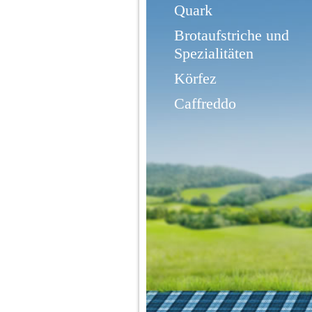
Quark
Brotaufstriche und
Spezialitäten
Körfez
Caffreddo